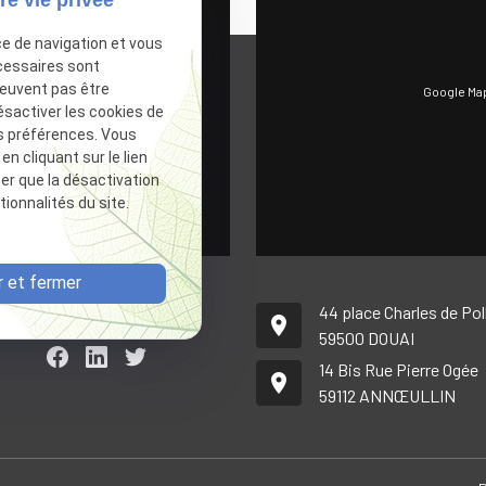
ce de navigation et vous
cessaires sont
peuvent pas être
Google Map
Autoriser
ésactiver les cookies de
s préférences. Vous
 cliquant sur le lien
ter que la désactivation
ionnalités du site.
 et fermer
44 place Charles de Po
place
59500
DOUAI
14 Bis Rue Pierre Ogée
place
59112
ANNŒULLIN