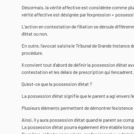
Désormais, la vérité affective est considérée comme plus
vérité affective est désignée par l’expression « possessi
L’action en contestation de filiation se déroule différe
d’état ou non.
En outre, l’avocat saisira le Tribunal de Grande Instance du
procédure.
Il convient tout d’abord de définir la possession d’état av
contestation et les délais de prescription qui l’encadrent.
Qu’est-ce que la possession d’état ?
La possession d’état signifie que le parent a agi envers l’e
Plusieurs éléments permettent de démontrer l’existence 
Ainsi, il y aura possession d’état quand le parent se com
La possession d’état pourra également être établie lorsque 