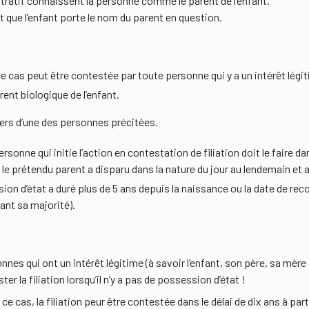
tratif connaissent la personne comme le parent de l’enfant.
t que l’enfant porte le nom du parent en question.
 ce cas peut être contestée par toute personne qui y a un intérêt légi
arent biologique de l’enfant.
iers d’une des personnes précitées.
ersonne qui initie l’action en contestation de filiation doit le faire d
le prétendu parent a disparu dans la nature du jour au lendemain et a
sion d’état a duré plus de 5 ans depuis la naissance ou la date de rec
ant sa majorité).
es qui ont un intérêt légitime (à savoir l’enfant, son père, sa mère o
r la filiation lorsqu’il n’y a pas de possession d’état !
ce cas, la filiation peur être contestée dans le délai de dix ans à parti