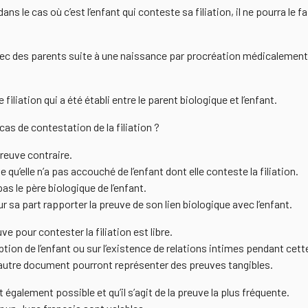
s le cas où c’est l’enfant qui conteste sa filiation, il ne pourra le fa
 avec des parents suite à une naissance par procréation médicalement as
filiation qui a été établi entre le parent biologique et l’enfant.
as de contestation de la filiation ?
preuve contraire.
 qu’elle n’a pas accouché de l’enfant dont elle conteste la filiation.
pas le père biologique de l’enfant.
 sa part rapporter la preuve de son lien biologique avec l’enfant.
euve pour contester la filiation est libre.
ption de l’enfant ou sur l’existence de relations intimes pendant ce
 autre document pourront représenter des preuves tangibles.
t également possible et qu’il s’agit de la preuve la plus fréquente.