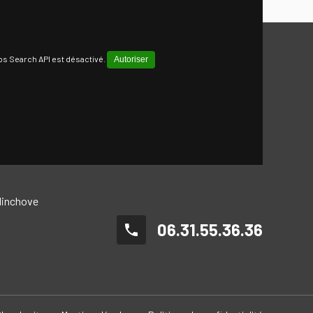
s Search API est désactivé.
Autoriser
llinchove
06.31.55.36.36
phone