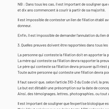
NB : Dans tous les cas, il est important de souligner que dan
et dix ans commencent à courir à partir de sa majorité.
Il est impossible de contester un lien de filiation établi
donneur.
Enfin, il est impossible de demander l’annulation du lien de 
3. Quelles preuves doivent être rapportées dans tous les c
La personne qui conteste la filiation doit en apporter la 
La mère qui conteste sa filiation devra rapporter la preuve
Le père qui conteste sa filiation devra prouver qu’il n’est 
Toute autre personne qui conteste une filiation devra pour
Il faut savoir que, selon l’article 310-3 du Code civil, la pr
Le but est d’établir une présomption sur la date de conce
Ainsi, des témoignages, lettres, photographies, ou tout
Il est important de souligner que l’expertise biologique es