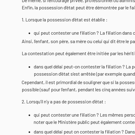
De même, si l’entourage privée, professionnel ou adminis
Enfin, la possession d’état peut être démontrée par le fai
1. Lorsque la possession d’état est établie :
qui peut contester une filiation ? La filiation dans
Ainsi, l’enfant, son père, sa mère ou celui qui dit être le p
La contestation peut également être initiée par les hérit
dans quel délai peut-on contester la filiation ? La p
possession d’état s’est arrêtée (par exemple quand 
Cependant, il est primordial de souligner que si la posses
possible (sauf pour l’enfant, pendant les cinq années suiv
2. Lorsqu’il n’y a pas de possession d’état :
qui peut contester une filiation ? Les mêmes personn
noter que le Ministère public peut également conteste
dans quel délai peut on contester la filiation ? Dans 