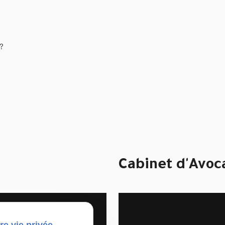
 ?
Cabinet d'Avoc
re vie privée