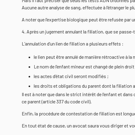
Mais il faut préciser que seuls les tests ADN ordonnés pa
Aucune autre analyse de sang, effectuée à l’étranger le p
A noter que l’expertise biologique peut être refusée par
4. Après un jugement annulant la filiation, que se passe-t-
L’annulation d’un lien de filiation a plusieurs effets :
le lien peut être annulé de manière rétroactive à la 
Le nom de l’enfant mineur est changé de plein droit 
les actes d’état civil seront modifiés ;
les droits et obligations du parent dont la filiation
Il est à noter que dans le strict intérêt de l’enfant et dans
ce parent (article 337 du code civil).
Enfin, la procédure de contestation de filiation est longu
En tout état de cause, un avocat saura vous diriger et vou