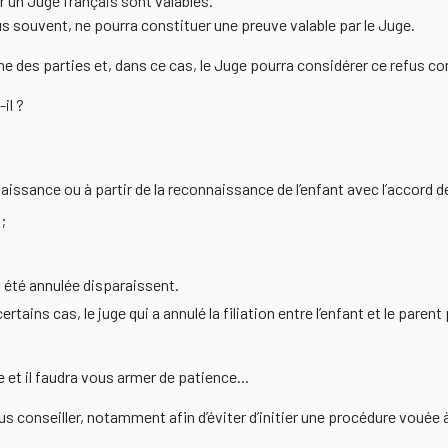
r un Juge français sont valables.
lus souvent, ne pourra constituer une preuve valable par le Juge.
 une des parties et, dans ce cas, le Juge pourra considérer ce refus
il ?
naissance ou à partir de la reconnaissance de l’enfant avec l’accord de 
;
 a été annulée disparaissent.
 certains cas, le juge qui a annulé la filiation entre l’enfant et le par
e et il faudra vous armer de patience...
s conseiller, notamment afin d’éviter d’initier une procédure vouée à 