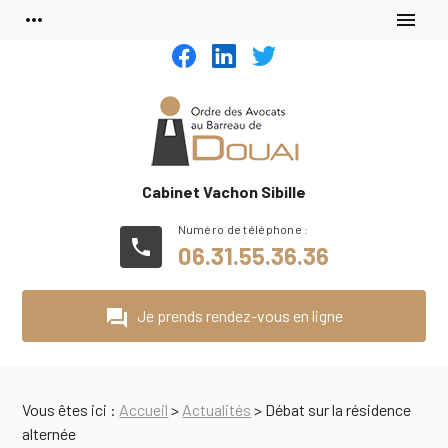
Panneau de gestion des cookies
more_horiz
menu
Cabinet Vachon Sibille
phone
06.31.55.36.36
question_answer
Je prends rendez-vous en ligne
Vous êtes ici :
Accueil
>
Actualités
> Débat sur la résidence
alternée