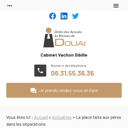
Panneau de gestion des cookies
more_horiz
menu
Cabinet Vachon Sibille
phone
06.31.55.36.36
question_answer
Je prends rendez-vous en ligne
Vous êtes ici :
Accueil
>
Actualités
> La place faite aux pères
dans les séparations