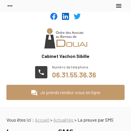
Panneau de gestion des cookies
more_horiz
menu
Cabinet Vachon Sibille
phone
06.31.55.36.36
question_answer
Je prends rendez-vous en ligne
Vous êtes ici :
Accueil
>
Actualités
> La preuve par SMS