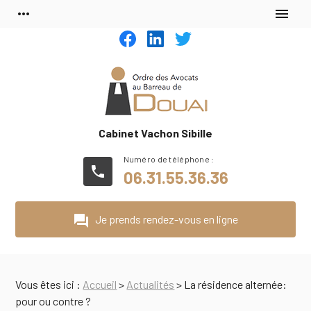
Panneau de gestion des cookies
more_horiz
menu
Cabinet Vachon Sibille
phone
06.31.55.36.36
question_answer
Je prends rendez-vous en ligne
Vous êtes ici :
Accueil
>
Actualités
> La résidence alternée:
pour ou contre ?