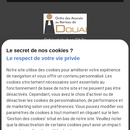
Cabinet Vachon Sibille
Le secret de nos cookies ?
Le respect de votre vie privée
44 place Charles de Pollinchove
Notre site utilise des cookies pour améliorer votre expérience
place
de navigation et vous offrir un contenu personnalisé. Les
59500
DOUAI
cookies strictement nécessaires sont essentiels au
14 Bis Rue Pierre Ogée
place
fonctionnement de base de notre site et ne peuvent pas être
59112
ANNŒULLIN
désactivés. Cependant, vous avez le choix d'activer ou de
désactiver les cookies de personnalisation, de performance et
06.31.55.36.36
de marketing selon vos préférences. Vous pouvez modifier vos
phone
paramètres de cookies à tout moment en cliquant sur le lien
'Gestion des cookies' situé en bas de notre site. Veuillez noter
que la désactivation de certains cookies peut avoir un impact