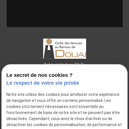
Cabinet Vachon Sibille
Le secret de nos cookies ?
Le respect de votre vie privée
44 place Charles de Pollinchove
Notre site utilise des cookies pour améliorer votre expérience
place
de navigation et vous offrir un contenu personnalisé. Les
59500
DOUAI
cookies strictement nécessaires sont essentiels au
14 Bis Rue Pierre Ogée
place
fonctionnement de base de notre site et ne peuvent pas être
59112
ANNŒULLIN
désactivés. Cependant, vous avez le choix d'activer ou de
désactiver les cookies de personnalisation, de performance et