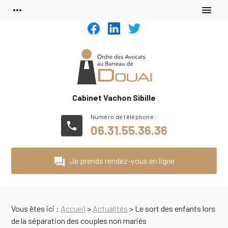
Panneau de gestion des cookies
more_horiz
menu
Cabinet Vachon Sibille
phone
06.31.55.36.36
question_answer
Je prends rendez-vous en ligne
Vous êtes ici :
Accueil
>
Actualités
> Le sort des enfants lors
de la séparation des couples non mariés