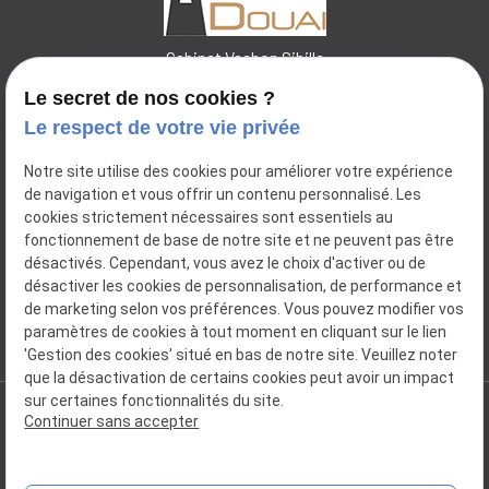
Cabinet Vachon Sibille
Le secret de nos cookies ?
Le respect de votre vie privée
44 place Charles de Pollinchove
Notre site utilise des cookies pour améliorer votre expérience
place
de navigation et vous offrir un contenu personnalisé. Les
59500
DOUAI
cookies strictement nécessaires sont essentiels au
14 Bis Rue Pierre Ogée
place
fonctionnement de base de notre site et ne peuvent pas être
59112
ANNŒULLIN
désactivés. Cependant, vous avez le choix d'activer ou de
désactiver les cookies de personnalisation, de performance et
06.31.55.36.36
de marketing selon vos préférences. Vous pouvez modifier vos
phone
paramètres de cookies à tout moment en cliquant sur le lien
'Gestion des cookies' situé en bas de notre site. Veuillez noter
que la désactivation de certains cookies peut avoir un impact
sur certaines fonctionnalités du site.
Continuer sans accepter
SIRET : 34998831100032
Plan du site