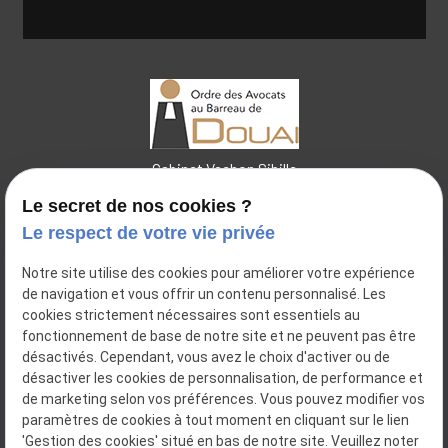
Cabinet Vachon Sibille
Le secret de nos cookies ?
Le respect de votre vie privée
44 place Charles de Pollinchove
Notre site utilise des cookies pour améliorer votre expérience
place
de navigation et vous offrir un contenu personnalisé. Les
59500
DOUAI
cookies strictement nécessaires sont essentiels au
14 Bis Rue Pierre Ogée
place
fonctionnement de base de notre site et ne peuvent pas être
59112
ANNŒULLIN
désactivés. Cependant, vous avez le choix d'activer ou de
désactiver les cookies de personnalisation, de performance et
06.31.55.36.36
de marketing selon vos préférences. Vous pouvez modifier vos
phone
paramètres de cookies à tout moment en cliquant sur le lien
'Gestion des cookies' situé en bas de notre site. Veuillez noter