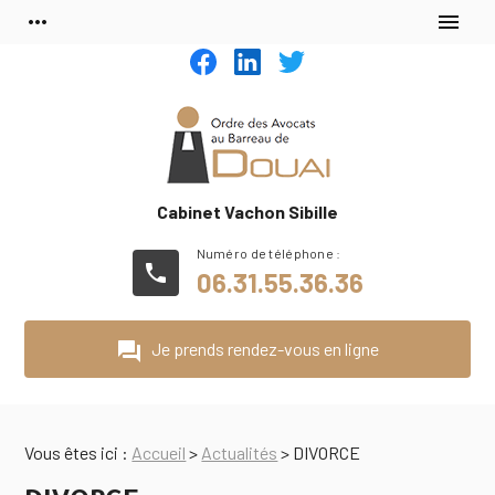
Panneau de gestion des cookies
more_horiz
menu
Cabinet Vachon Sibille
phone
06.31.55.36.36
question_answer
Je prends rendez-vous en ligne
Vous êtes ici :
Accueil
>
Actualités
> DIVORCE