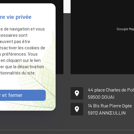
re vie privée
Google Map
ce de navigation et vous
Autoriser
cessaires sont
peuvent pas être
ésactiver les cookies de
s préférences. Vous
 cliquant sur le lien
ter que la désactivation
ionnalités du site.
44 place Charles de Po
place
 et fermer
59500
DOUAI
14 Bis Rue Pierre Ogée
place
59112
ANNŒULLIN