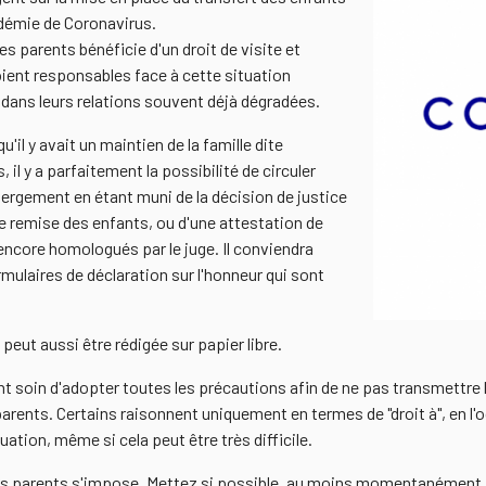
démie de Coronavirus.
es parents bénéficie d'un droit de visite et
oient responsables face à cette situation
dans leurs relations souvent déjà dégradées.
u'il y avait un maintien de la famille dite
, il y a parfaitement la possibilité de circuler
ébergement en étant muni de la décision de justice
de remise des enfants, ou d'une attestation de
encore homologués par le juge. Il conviendra
mulaires de déclaration sur l'honneur qui sont
peut aussi être rédigée sur papier libre.
ant soin d'adopter toutes les précautions afin de ne pas transmettre 
parents. Certains raisonnent uniquement en termes de "droit à", en l'o
uation, même si cela peut être très difficile.
 des parents s'impose. Mettez si possible, au moins momentanément, v