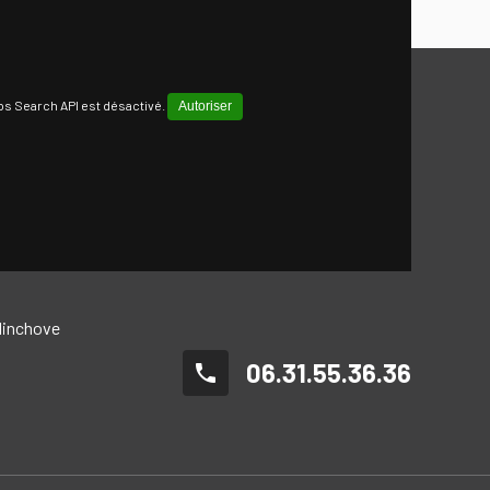
s Search API est désactivé.
Autoriser
llinchove
06.31.55.36.36
phone