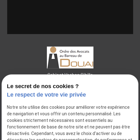
Cabinet Vachon Sibille
Le secret de nos cookies ?
Le respect de votre vie privée
44 place Charles de Pollinchove
Notre site utilise des cookies pour améliorer votre expérience
place
de navigation et vous offrir un contenu personnalisé. Les
59500
DOUAI
cookies strictement nécessaires sont essentiels au
14 Bis Rue Pierre Ogée
place
fonctionnement de base de notre site et ne peuvent pas être
59112
ANNŒULLIN
désactivés. Cependant, vous avez le choix d'activer ou de