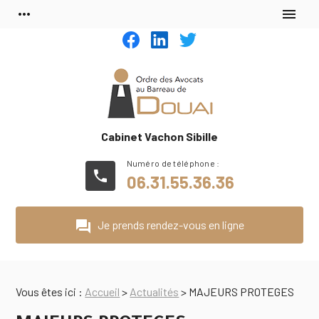
Panneau de gestion des cookies
more_horiz
menu
Cabinet Vachon Sibille
phone
06.31.55.36.36
question_answer
Je prends rendez-vous en ligne
Vous êtes ici :
Accueil
>
Actualités
> MAJEURS PROTEGES