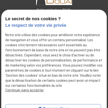
Cabinet Vachon Sibille
Le secret de nos cookies ?
Le respect de votre vie privée
44 place Charles de Pollinchove
Notre site utilise des cookies pour améliorer votre expérience
place
de navigation et vous offrir un contenu personnalisé. Les
59500
DOUAI
cookies strictement nécessaires sont essentiels au
14 Bis Rue Pierre Ogée
place
fonctionnement de base de notre site et ne peuvent pas être
59112
ANNŒULLIN
désactivés. Cependant, vous avez le choix d'activer ou de
désactiver les cookies de personnalisation, de performance et
06.31.55.36.36
de marketing selon vos préférences. Vous pouvez modifier vos
phone
paramètres de cookies à tout moment en cliquant sur le lien
'Gestion des cookies' situé en bas de notre site. Veuillez noter
que la désactivation de certains cookies peut avoir un impact
sur certaines fonctionnalités du site.
Continuer sans accepter
SIRET : 34998831100032
Plan du site