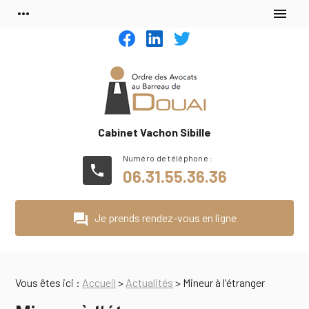
Panneau de gestion des cookies
more_horiz
menu
Cabinet Vachon Sibille
phone
06.31.55.36.36
question_answer
Je prends rendez-vous en ligne
Vous êtes ici :
Accueil
>
Actualités
> Mineur à l'étranger