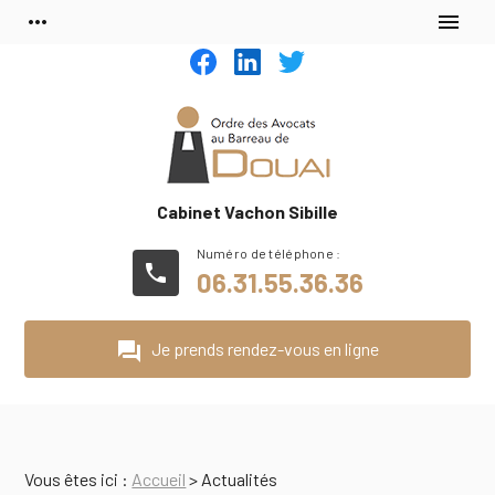
Panneau de gestion des cookies
more_horiz
menu
Cabinet Vachon Sibille
phone
06.31.55.36.36
question_answer
Je prends rendez-vous en ligne
Vous êtes ici :
Accueil
> Actualités