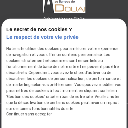
Cabinet Vachon Sibille
Le secret de nos cookies ?
Le respect de votre vie privée
44 place Charles de Pollinchove
Notre site utilise des cookies pour améliorer votre expérience
place
de navigation et vous offrir un contenu personnalisé. Les
59500
DOUAI
cookies strictement nécessaires sont essentiels au
14 Bis Rue Pierre Ogée
place
fonctionnement de base de notre site et ne peuvent pas être
59112
ANNŒULLIN
désactivés. Cependant, vous avez le choix d'activer ou de
désactiver les cookies de personnalisation, de performance et
06.31.55.36.36
de marketing selon vos préférences. Vous pouvez modifier vos
phone
paramètres de cookies à tout moment en cliquant sur le lien
'Gestion des cookies' situé en bas de notre site. Veuillez noter
que la désactivation de certains cookies peut avoir un impact
sur certaines fonctionnalités du site.
Continuer sans accepter
SIRET : 34998831100032