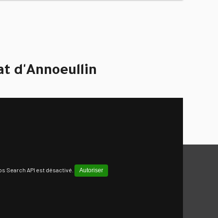
at d'Annoeullin
s Search API est désactivé.
Autoriser