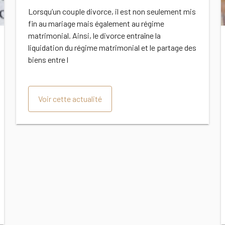
http://www.village-
Lorsqu’un couple divorce, il est non seulement mis
fin au mariage mais également au régime
justice.com/articles/Bien-
matrimonial. Ainsi, le divorce entraîne la
immobilier-commun-cout,
liquidation du régime matrimonial et le partage des
biens entre l
Voir cette actualité