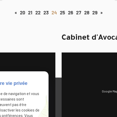
«
20
21
22
23
24
25
26
27
28
29
»
Cabinet d'Avoc
re vie privée
Google Map
Autoriser
ce de navigation et vous
cessaires sont
peuvent pas être
ésactiver les cookies de
s préférences. Vous